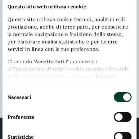
Questo sito web utilizza i cookie
Contatta il comune
Questo sito utilizza cookie tecnici, analitici e di
Leggi le domande frequenti
profilazione, anche di terze parti, per consentire
la normale navigazione e fruizione dello stesso,
Richiedi assistenza
per elaborare analisi statistiche e per fornire
servizi in linea con le tue preferenze.
Chiama il comune
Cliccando
"Accetta tutti"
acconsenti
Prenota appuntamento
all’installazione di tutti i cookie mentre cliccando
la
"X"
posizionata a destra o il tasto
"Rifiuta"
Problemi in città
chiudi il banner e continui la navigazione in
Selezione
assenza di cookie diversi da quelli tecnici.
Segnala disservizio
Necessari
del
Puoi modificare in ogni momento le tue
consenso
preferenze cliccando l'apposita icona posizionata
Preferenze
in basso a sinistra; per maggiori informazioni
consulta la nostra Cookie Policy cliccando
sull'apposito link presente nel footer del sito.
Statistiche