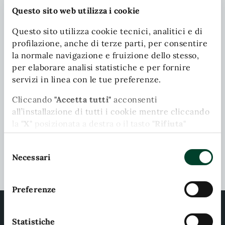
Questo sito web utilizza i cookie
Contatta il comune
Questo sito utilizza cookie tecnici, analitici e di
Leggi le domande frequenti
profilazione, anche di terze parti, per consentire
la normale navigazione e fruizione dello stesso,
Richiedi assistenza
per elaborare analisi statistiche e per fornire
servizi in linea con le tue preferenze.
Chiama il comune
Cliccando
"Accetta tutti"
acconsenti
Prenota appuntamento
all’installazione di tutti i cookie mentre cliccando
la
"X"
posizionata a destra o il tasto
"Rifiuta"
Problemi in città
chiudi il banner e continui la navigazione in
Selezione
assenza di cookie diversi da quelli tecnici.
Segnala disservizio
Necessari
del
Puoi modificare in ogni momento le tue
consenso
preferenze cliccando l'apposita icona posizionata
Preferenze
in basso a sinistra; per maggiori informazioni
consulta la nostra Cookie Policy cliccando
sull'apposito link presente nel footer del sito.
Statistiche