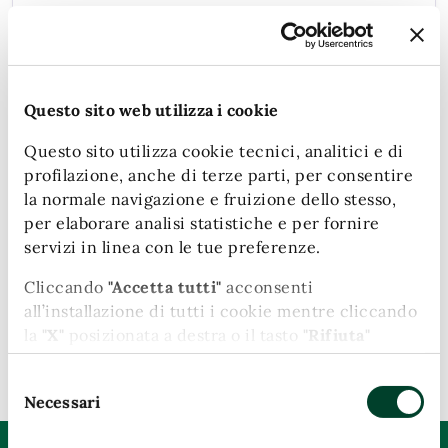
Uffici
Questo sito web utilizza i cookie
Le informazioni e i contatti degli Uffici di Città, gli
uffici aperti al pubblico e gli uffici assistenziali.
Questo sito utilizza cookie tecnici, analitici e di
profilazione, anche di terze parti, per consentire
la normale navigazione e fruizione dello stesso,
per elaborare analisi statistiche e per fornire
Enti e fondazioni
servizi in linea con le tue preferenze.
Cliccando
"Accetta tutti"
acconsenti
I consorzi, gli enti e le società partecipate di cui il
all’installazione di tutti i cookie mentre cliccando
Comune fa parte per rappresentare al meglio gli
la
"X"
posizionata a destra o il tasto
"Rifiuta"
interessi della comunità.
chiudi il banner e continui la navigazione in
Selezione
assenza di cookie diversi da quelli tecnici.
Necessari
del
Puoi modificare in ogni momento le tue
consenso
preferenze cliccando l'apposita icona posizionata